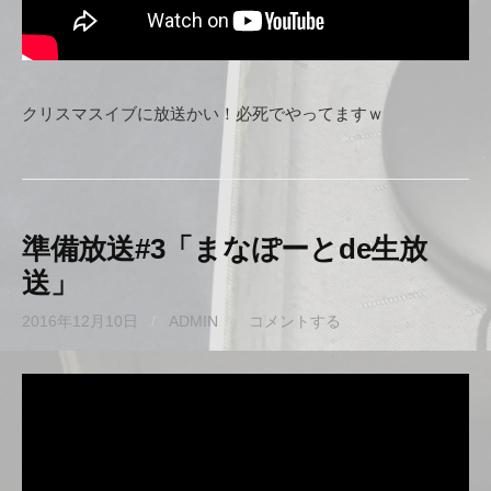
クリスマスイブに放送かい！必死でやってますｗ
準備放送#3「まなぽーとde生放
送」
2016年12月10日
/
ADMIN
/
コメントする