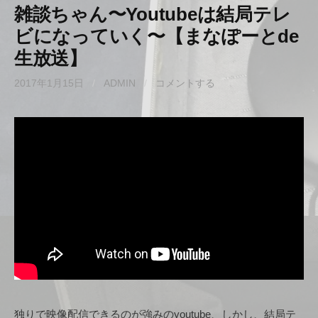
雑談ちゃん〜Youtubeは結局テレ
ビになっていく〜【まなぽーとde
生放送】
2017年1月15日
/
ADMIN
/
コメントする
独りで映像配信できるのが強みのyoutube、しかし、結局テ