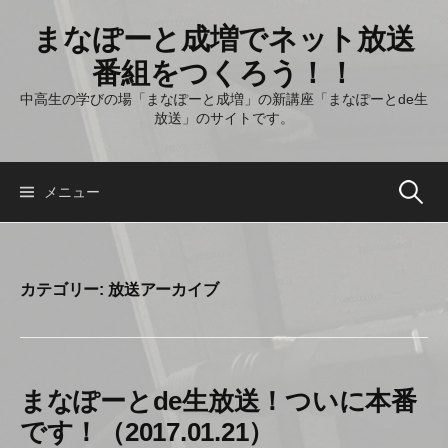
コ
まなぽーと成増でネット放送
ン
テ
番組をつくろう！！
ン
中高生の学びの場「まなぽーと成増」の新講座「まなぽーとde生
ツ
放送」のサイトです。
へ
ス
キ
メニュー
検
ッ
プ
索
カテゴリー: 放送アーカイブ
:
まなぽーとde生放送！ついに本番
です！（2017.01.21）