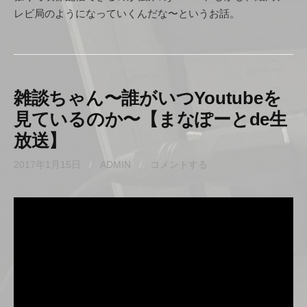
レビ局のようになっていくんだな〜というお話。
雑談ちゃん〜誰がいつYoutubeを
見ているのか〜【まなぽーとde生
放送】
2017年1月15日
/
ADMIN
/
コメントする