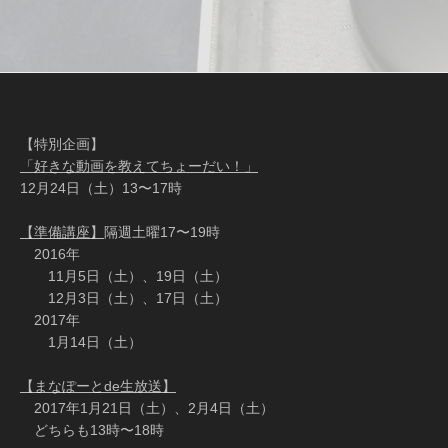
投
稿
ナ
ビ
ゲ
ー
【特別企画】
「好きな動画を教えてちょーだい！」
シ
12月24日（土）13〜17時
ョ
ン
【準備講座】
隔週土曜17〜19時
2016年
11月5日（土）、19日（土）
12月3日（土）、17日（土）
2017年
1月14日（土）
【まなぽーとde生放送】
2017年1月21日（土）、2月4日（土）
どちらも13時〜18時