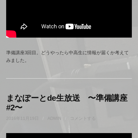
準備講座3回目。どうやったら中高生に情報が届くか考えて
みました。
まなぽーとde生放送 〜準備講座
#2〜
2016年11月19日
/
ADMIN
/
コメントする